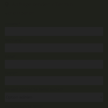
Anfrage senden / Termin

vereinbaren
Vorname*
Nachname*
E-Mail*
Telefon*
Bei wem möchten Sie Termin buchen?
Wunschdatum für Termin