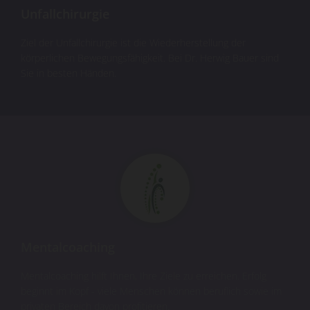
Unfallchirurgie
Ziel der Unfallchirurgie ist die Wiederherstellung der
körperlichen Bewegungsfähigkeit. Bei Dr. Herwig Bauer sind
Sie in besten Händen.
Mentalcoaching
Mentalcoaching hilft Ihnen, Ihre Ziele zu erreichen. Erfolg
beginnt im Kopf - viele Menschen können beruflich sowie im
privaten Bereich davon profitieren.