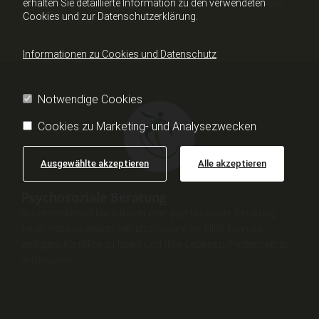
physische Leistungsfähigkeit zu steigern, sondern auch die
erhalten Sie detaillierte Information zu den verwendeten
Cookies und zur Datenschutzerklärung.
mentale Ausgeglichenheit zu fördern.
Informationen zu Cookies und Datenschutz
Notwendige Cookies
Cookies zu Marketing- und Analysezwecken
Ausgewählte akzeptieren
Alle akzeptieren
Psychosoziale Beratung
In Lebenskrisen kann Ihnen eine psychosoziale Beratung
neue Impulse geben. Mit professioneller Hilfe kann es
gelingen, Konflikte zu lösen und Ihre Lebenszufriedenheit zu
verbessern.