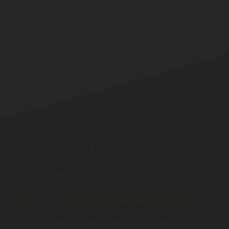
Vorteile vom
Therapiezentrum Bozana
Breitgefächertes Angebot

Wir beschäftigen Ärzte und Therapeuten.