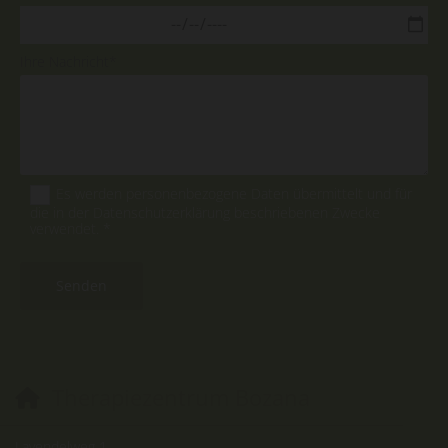
Ihre Nachricht*
Es werden personenbezogene Daten übermittelt und für
die in der Datenschutzerklärung beschriebenen Zwecke
verwendet. *
Therapiezentrum Bozana

Lavendelweg 1