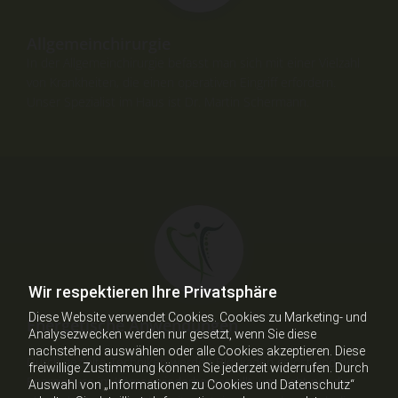
Allgemeinchirurgie
In der Allgemeinchirurgie befasst man sich mit einer Vielzahl
von Krankheiten, die einen operativen Eingriff erfordern.
Unser Spezialist im Haus ist Dr. Martin Schermann.
Wir respektieren Ihre Privatsphäre
Diese Website verwendet Cookies. Cookies zu Marketing- und
Energetische Anwendungen
Analysezwecken werden nur gesetzt, wenn Sie diese
nachstehend auswählen oder alle Cookies akzeptieren. Diese
Durch gezielte Techniken werden Blockaden gelöst und der
freiwillige Zustimmung können Sie jederzeit widerrufen. Durch
Energiefluss im Körper wiederhergestellt, um nicht nur die
Auswahl von „Informationen zu Cookies und Datenschutz“